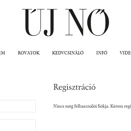
Jump to navigation
EM
ROVATOK
KEDVCSINÁLÓ
INFÓ
VID
Regisztráció
Nincs még felhasználói fiókja. Kérem regi