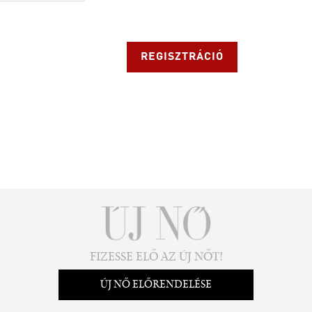
REGISZTRÁCIÓ
FIZESSE ELŐ AZ ÚJ NŐT!
ÚJ NŐ ELŐRENDELÉSE