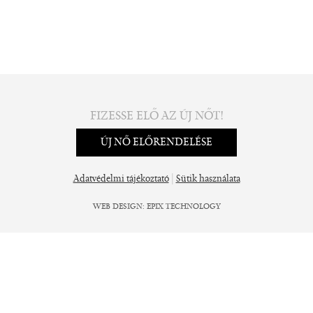
FIZESSE ELŐ AZ ÚJ NŐT!
ÚJ NŐ ELŐRENDELÉSE
|
Adatvédelmi tájékoztató
Sütik használata
WEB DESIGN
:
EPIX TECHNOLOGY