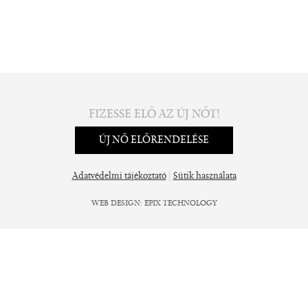
FIZESSE ELŐ AZ ÚJ NŐT!
ÚJ NŐ ELŐRENDELÉSE
|
Adatvédelmi tájékoztató
Sütik használata
WEB DESIGN
:
EPIX TECHNOLOGY