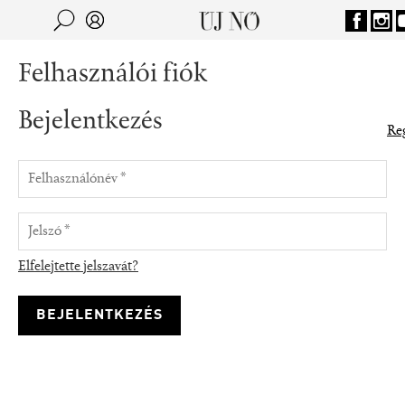
Jump to navigation
Keresés
Kereső
Felhasználói fiók
Bejelentkezés
Reg
Elfelejtette jelszavát?