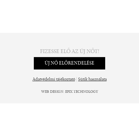
FIZESSE ELŐ AZ ÚJ NŐT!
ÚJ NŐ ELŐRENDELÉSE
|
Adatvédelmi tájékoztató
Sütik használata
WEB DESIGN
:
EPIX TECHNOLOGY