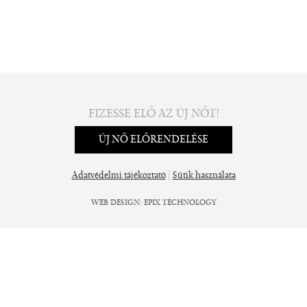
FIZESSE ELŐ AZ ÚJ NŐT!
ÚJ NŐ ELŐRENDELÉSE
|
Adatvédelmi tájékoztató
Sütik használata
WEB DESIGN
:
EPIX TECHNOLOGY