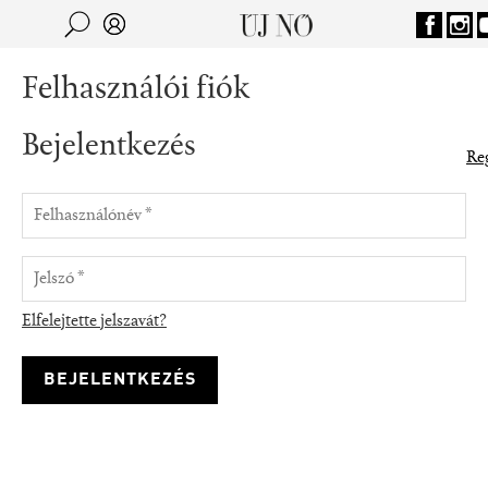
Jump to navigation
Keresés
Kereső
Felhasználói fiók
Bejelentkezés
Reg
Elfelejtette jelszavát?