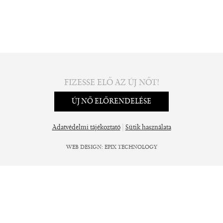
FIZESSE ELŐ AZ ÚJ NŐT!
ÚJ NŐ ELŐRENDELÉSE
|
Adatvédelmi tájékoztató
Sütik használata
WEB DESIGN
:
EPIX TECHNOLOGY