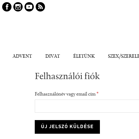
Keresés
Kereső
ADVENT
DIVAT
ÉLETÜNK
SZEX/SZEREL
Felhasználói fiók
Felhasználónév vagy email cím
*
consumption