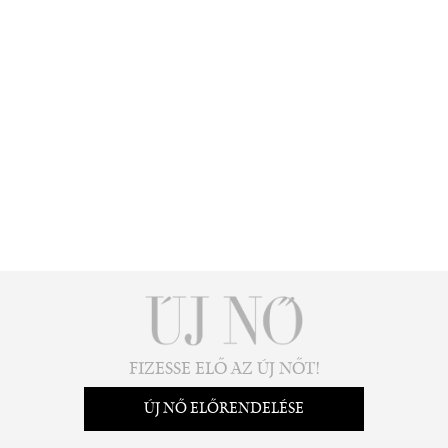
FIZESSE ELŐ AZ ÚJ NŐT!
ÚJ NŐ ELŐRENDELÉSE