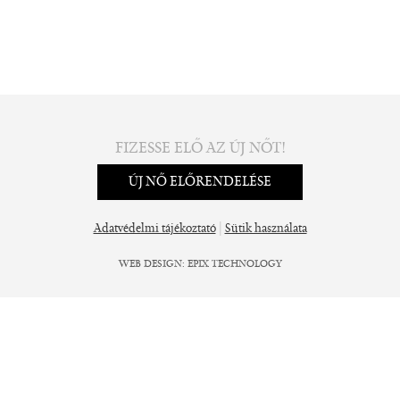
FIZESSE ELŐ AZ ÚJ NŐT!
ÚJ NŐ ELŐRENDELÉSE
|
Adatvédelmi tájékoztató
Sütik használata
WEB DESIGN
:
EPIX TECHNOLOGY