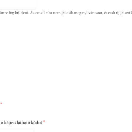
re fog küldeni. Az email cím nem jelenik meg nyilvánosan, és csak új jelszó ké
.
*
e a képen látható kódot
*