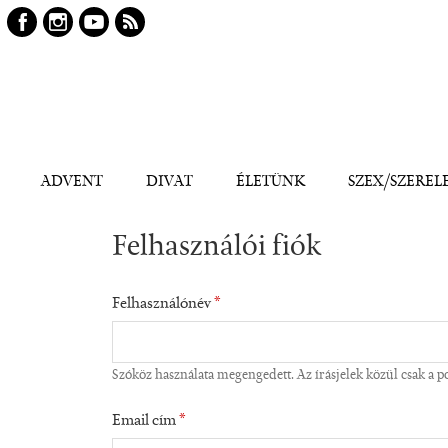
Keresés
Kereső
ADVENT
DIVAT
ÉLETÜNK
SZEX/SZEREL
Felhasználói fiók
Felhasználónév
*
Szóköz használata megengedett. Az írásjelek közül csak a pon
Email cím
*