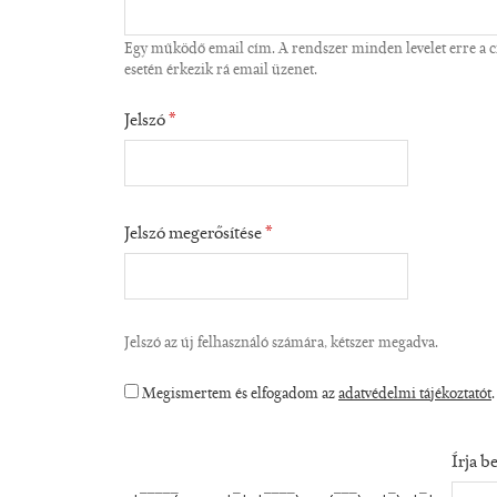
Egy működő email cím. A rendszer minden levelet erre a cím
esetén érkezik rá email üzenet.
Jelszó
*
Jelszó megerősítése
*
Jelszó az új felhasználó számára, kétszer megadva.
Megismertem és elfogadom az
adatvédelmi tájékoztatót
Írja b
  _____       _   ____     ___    _   _ 