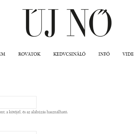
Jump to navigation
EM
ROVATOK
KEDVCSINÁLÓ
INFÓ
VID
t, a kötőjel, és az aláhúzás használható.