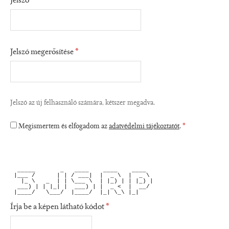
Jelszó
*
Jelszó megerősítése
*
Jelszó az új felhasználó számára, kétszer megadva.
Megismertem és elfogadom az
adatvédelmi tájékoztatót
.
*
  _____       _   ____    ____    ____  
 |___ /      | | / ___|  |  _ \  |  _ \ 
   |_ \   _  | | \___ \  | |_) | | |_) |
  ___) | | |_| |  ___) | |  _ <  |  __/ 
 |____/   \___/  |____/  |_| \_\ |_|    
Írja be a képen látható kódot
*