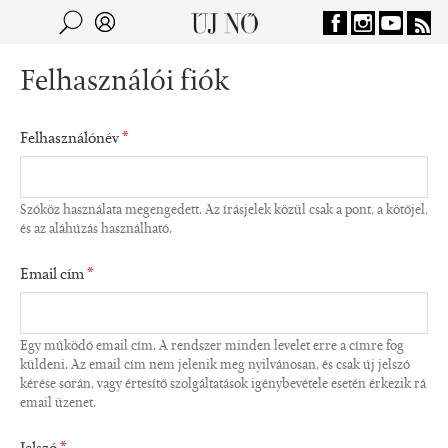
Jump to navigation
Keresés
Kereső
Felhasználói fiók
Felhasználónév
*
Szóköz használata megengedett. Az írásjelek közül csak a pont, a kötőjel,
és az aláhúzás használható.
Email cím
*
Egy működő email cím. A rendszer minden levelet erre a címre fog
küldeni. Az email cím nem jelenik meg nyilvánosan, és csak új jelszó
kérése során, vagy értesítő szolgáltatások igénybevétele esetén érkezik rá
email üzenet.