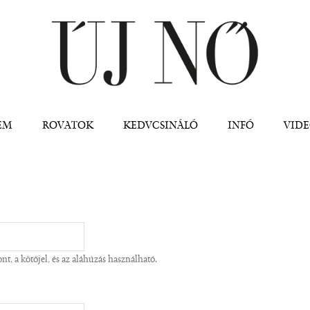
Jump to navigation
EM
ROVATOK
KEDVCSINÁLÓ
INFÓ
VID
t, a kötőjel, és az aláhúzás használható.