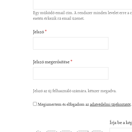
Egy működő email cím. A rendszer minden levelet erre a cím
esetén érkezik rá email üzenet.
Jelszó
*
Jelszó megerősítése
*
Jelszó az új felhasználó számára, kétszer megadva.
Megismertem és elfogadom az
adatvédelmi tájékoztatót
Írja be a k
  _    ____   ____    _____  ____  