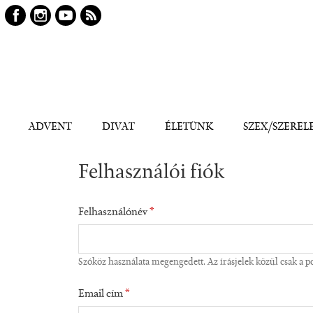
Keresés
Kereső
ADVENT
DIVAT
ÉLETÜNK
SZEX/SZEREL
Felhasználói fiók
Felhasználónév
*
Szóköz használata megengedett. Az írásjelek közül csak a pon
Email cím
*