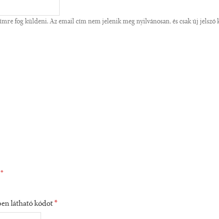
re fog küldeni. Az email cím nem jelenik meg nyilvánosan, és csak új jelszó ké
.
*
épen látható kódot
*