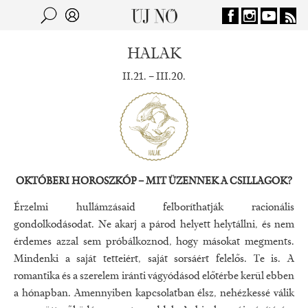
Jump to navigation
Keresés
Kereső
HALAK
II.21. – III.20.
OKTÓBERI
HOROSZKÓP – MIT ÜZENNEK A CSILLAGOK?
Érzelmi hullámzásaid felboríthatják racionális
gondolkodásodat. Ne akarj a párod helyett helytállni, és nem
érdemes azzal sem próbálkoznod, hogy másokat megments.
Mindenki a saját tetteiért, saját sorsáért felelős. Te is. A
romantika és a szerelem iránti vágyódásod előtérbe kerül ebben
a hónapban. Amennyiben kapcsolatban élsz, nehézkessé válik