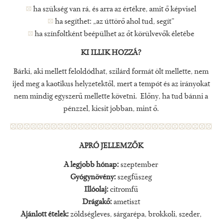
ha szükség van rá, és arra az értékre, amit ő képvisel
ha segíthet: „az úttörő ahol tud, segít”
ha színfoltként beépülhet az őt körülvevők életébe
KI ILLIK HOZZÁ?
Bárki, aki mellett feloldódhat, szilárd formát ölt mellette, nem
ijed meg a kaotikus helyzetektől, mert a tempót és az irányokat
nem mindig egyszerű mellette követni. Előny, ha tud bánni a
pénzzel, kicsit jobban, mint ő.
APRÓ JELLEMZŐK
A legjobb hónap:
szeptember
Gyógynövény:
szegfűszeg
Illóolaj:
citromfű
Drágakő:
ametiszt
Ajánlott ételek:
zöldségleves, sárgarépa, brokkoli, szeder,