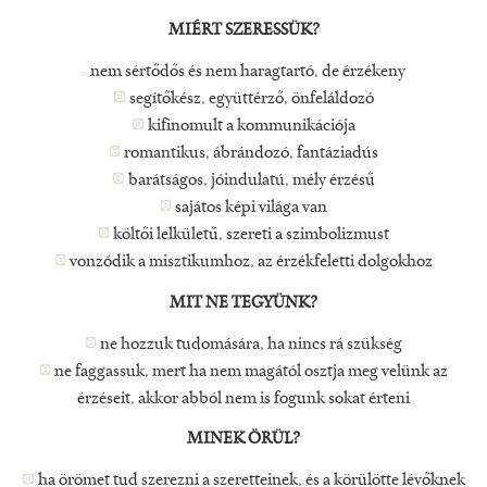
MIÉRT SZERESSÜK?
nem sértődős és nem haragtartó, de érzékeny
segítőkész, együttérző, önfeláldozó
kifinomult a kommunikációja
romantikus, ábrándozó, fantáziadús
barátságos, jóindulatú, mély érzésű
sajátos képi világa van
költői lelkületű, szereti a szimbolizmust
vonzódik a misztikumhoz, az érzékfeletti dolgokhoz
MIT NE TEGYÜNK?
ne hozzuk tudomására, ha nincs rá szükség
ne faggassuk, mert ha nem magától osztja meg velünk az
érzéseit, akkor abból nem is fogunk sokat érteni
MINEK ÖRÜL?
ha örömet tud szerezni a szeretteinek, és a körülötte lévőknek