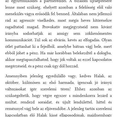
az együttműködés a partnereddel. A bizalom újraépítésére
lenne most szükség, ehelyett azonban a felelősség elől való
menekülés vágya erősödik fel benned. Általában nem jellemző
rád az agresszív viselkedés, most mégis heves kitörésekre
ragadtatod magad. Provokatív megjegyzéseid nem kívánt
irányba sodorhatják az amúgy sem zökkenőmentes
kommunikációt. Túl sok az elvárás, kevés az elfogadás. Olyan
ötlet pattanhat ki a fejedből, amelybe bátran vágj bele, mert
ebből jöhet a pénz. Ha már korábban belekezdtél a dologba,
akkor megtapasztalhatod, hogy jók voltak az ezzel kapcsolatos
megérzéseid, és a pénz csak úgy dől hozzád.
Amennyiben jelenleg egyedülálló vagy, kedves Halak, az
október, különösen az első harmada, igencsak jó irányú
változásokat ígér szerelemi téren! Ehhez azonban az
szükségeltetik, hogy végre egyszer s mindenkorra lezárd a
múltat, rendezd soraidat, és újult lendülettel, hittel és
reménnyel vágj bele az eljövendőbe. A jelenleg tartós szerelemi
kapcsolatban élő Halak kissé ellaposodónak, majdnemhogy