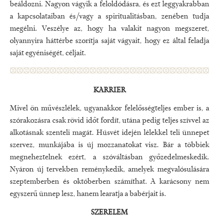
beáldozni. Nagyon vágyik a feloldódásra, és ezt leggyakrabban
a kapcsolataiban és/vagy a spiritualitásban, zenében tudja
megélni. Veszélye az, hogy ha valakit nagyon megszeret,
olyannyira háttérbe szorítja saját vágyait, hogy ez által feladja
saját egyéniségét, céljait.
KARRIER
Mivel ön művészlélek, ugyanakkor felelősségteljes ember is, a
szórakozásra csak rövid időt fordít, utána pedig teljes szívvel az
alkotásnak szenteli magát. Húsvét idején lélekkel teli ünnepet
szervez, munkájába is új mozzanatokat visz. Bár a többiek
megneheztelnek ezért, a szóváltásban győzedelmeskedik.
Nyáron új tervekben reménykedik, amelyek megvalósulására
szeptemberben és októberben számíthat. A karácsony nem
egyszerű ünnep lesz, hanem learatja a babérjait is.
SZE​RELEM