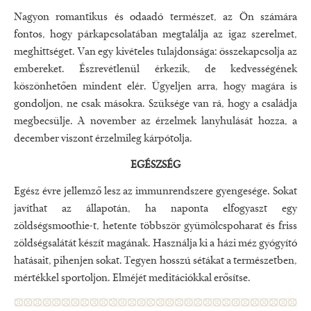
Nagyon romantikus és odaadó természet, az Ön számára
fontos, hogy párkapcsolatában megtalálja az igaz szerelmet,
meghittséget. Van egy kivételes tulajdonsága: összekapcsolja az
embereket. Észrevétlenül érkezik, de kedvességének
köszönhetően mindent elér. Ügyeljen arra, hogy magára is
gondoljon, ne csak másokra. Szüksége van rá, hogy a családja
megbecsülje. A november az érzelmek lanyhulását hozza, a
december viszont érzelmileg kárpótolja.
EGÉSZSÉG
Egész évre jellemző lesz az immunrendszere gyengesége. Sokat
javíthat az állapotán, ha naponta elfogyaszt egy
zöldségsmoothie-t, hetente többször gyümölcspoharat és friss
zöldségsalátát készít magának. Használja ki a házi méz gyógyító
hatásait, pihenjen sokat. Tegyen hosszú sétákat a természetben,
mértékkel sportoljon. Elméjét meditációkkal erősítse.