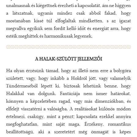
unalmasnak és kiégettnek érezheti a kapcsolatát, ám ne higgyen
a látszatnak, ugyanis mindez csak abból fakad, hogy
mostanában kissé túl elfoglaltak mindketten, s az igazat
megvallva egyikük sem fordít kellő időt és energiát arra, hogy
estéik meghittek és harmonikusak legyenek.
A HALAK-SZÜLÖTT JELLEMZŐI
Ha olyan érzésünk támad, hogy az illető nem erre a bolygóra
született, vagy, hogy inkább a Holdról jött, vagy valamelyik
Tündérmeséből lépett ki, biztosak lehetünk benne, hogy
Halakkal van dolgunk. Fantáziája nem ismer határokat,
könnyen a képzeletében ragad, vagy más dimenziókban, és
elfelejt visszatérni a valóságba. A realitásokat különös módon
értelmezi, csakúgy, mint a pénzt; kapcsolata ezekkel annyira
megfoghatatlan, mint saját maga. Érzékeny, romantikus
beállítottságú, aki a szeretetért még önmagát is képes