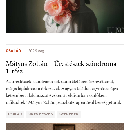
CSALÁD
2026.aug.1.
Mátyus Zoltán – Üresfészek-szindróma -
1. rész
Az üresfészek-szindróma sok szülő életében észrevétlenül,
mégis fájdalmasan érkezik el. Hogyan találhat egymásra újra
két ember, akik hosszú éveken át elsősorban szülőként
működtek? Mátyus Zoltán pszichoterapeutával beszélgettünk.
CSALÁD
ÜRES FÉSZEK
GYEREKEK