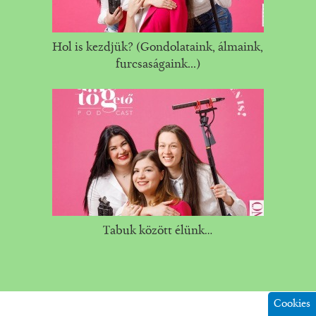
Hol is kezdjük? (Gondolataink, álmaink,
furcsaságaink...)
Tabuk között élünk…
Cookies