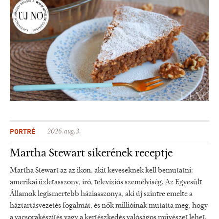
PORTRÉ
2026.aug.3.
Martha Stewart sikerének receptje
Martha Stewart az az ikon, akit keveseknek kell bemutatni:
amerikai üzletasszony, író, televíziós személyiség. Az Egyesült
Államok legismertebb háziasszonya, aki új szintre emelte a
háztartásvezetés fogalmát, és nők millióinak mutatta meg, hogy
a vacsorakészítés vagy a kertészkedés valóságos művészet lehet.