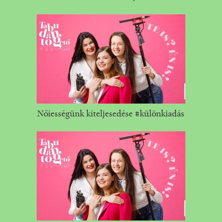
Nőiességünk kiteljesedése #különkiadás