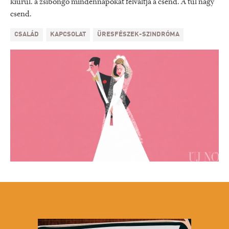
kiürül. a zsibongó mindennapokat felváltja a csend. A túl nagy
csend.
CSALÁD
KAPCSOLAT
ÜRESFÉSZEK-SZINDRÓMA