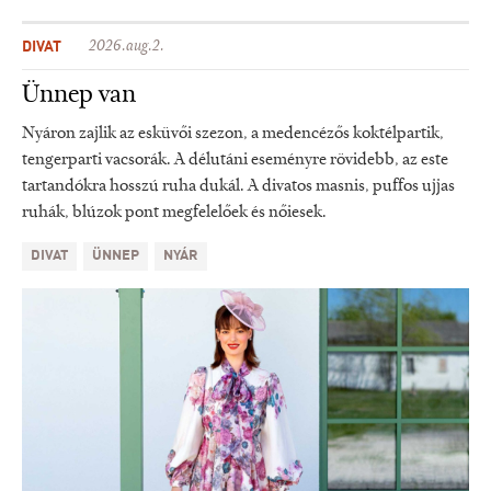
DIVAT
2026.aug.2.
Ünnep van
Nyáron zajlik az esküvői szezon, a medencézős koktélpartik,
tengerparti vacsorák. A délutáni eseményre rövidebb, az este
tartandókra hosszú ruha dukál. A divatos masnis, puffos ujjas
ruhák, blúzok pont megfelelőek és nőiesek.
DIVAT
ÜNNEP
NYÁR