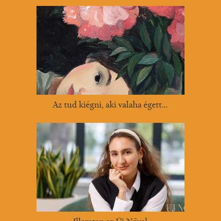
Az tud kiégni, aki valaha égett...