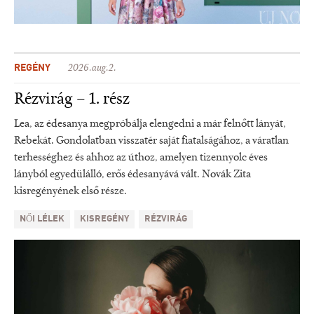
REGÉNY
2026.aug.2.
Rézvirág – 1. rész
Lea, az édesanya megpróbálja elengedni a már felnőtt lányát,
Rebekát. Gondolatban visszatér saját fiatalságához, a váratlan
terhességhez és ahhoz az úthoz, amelyen tizennyolc éves
lányból egyedülálló, erős édesanyává vált. Novák Zita
kisregényének első része.
NŐI LÉLEK
KISREGÉNY
RÉZVIRÁG