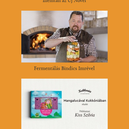
Illemtan az Új Nővel
Fermentálás Bindics Imrével