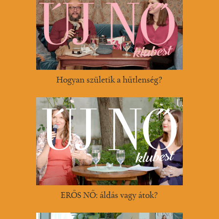
Hogyan születik a hűtlenség?
ERŐS NŐ: áldás vagy átok?