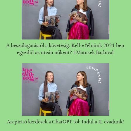
A beszólogatástól a követésig: Kell-e félnünk 2024-ben
egyedül az utcán nőként? #Matusek Barbival
Arcpirító kérdések a ChatGPT-től: Indul a II. évadunk!