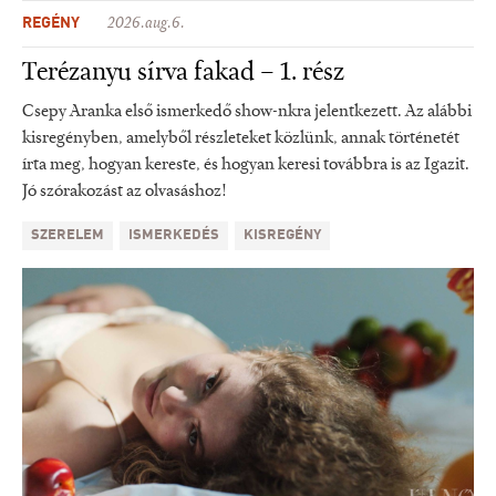
REGÉNY
2026.aug.6.
Terézanyu sírva fakad – 1. rész
Csepy Aranka első ismerkedő show-nkra jelentkezett. Az alábbi
kisregényben, amelyből részleteket közlünk, annak történetét
írta meg, hogyan kereste, és hogyan keresi továbbra is az Igazit.
Jó szórakozást az olvasáshoz!
SZERELEM
ISMERKEDÉS
KISREGÉNY