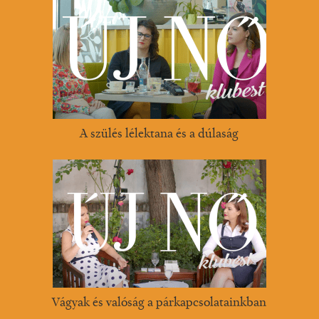
A szülés lélektana és a dúlaság
Vágyak és valóság a párkapcsolatainkban