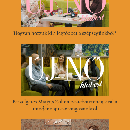
Hogyan hozzuk ki a legtöbbet a szépségünkből?
Beszélgetés Mátyus Zoltán pszichoterapeutával a
mindennapi szorongásainkról