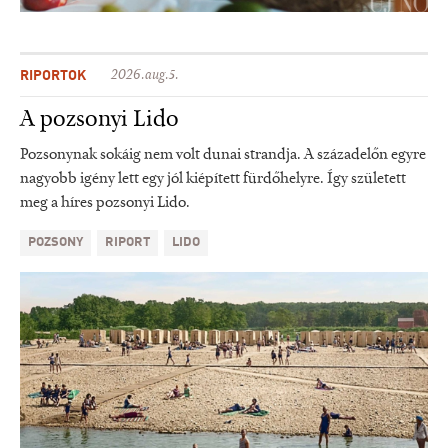
RIPORTOK
2026.aug.5.
A pozsonyi Lido
Pozsonynak sokáig nem volt dunai strandja. A századelőn egyre
nagyobb igény lett egy jól kiépített fürdőhelyre. Így született
meg a híres pozsonyi Lido.
POZSONY
RIPORT
LIDO