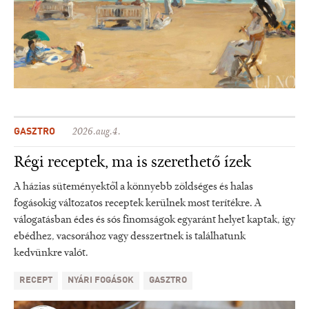
GASZTRO
2026.aug.4.
Régi receptek, ma is szerethető ízek
A házias süteményektől a könnyebb zöldséges és halas
fogásokig változatos receptek kerülnek most terítékre. A
válogatásban édes és sós finomságok egyaránt helyet kaptak, így
ebédhez, vacsorához vagy desszertnek is találhatunk
kedvünkre valót.
RECEPT
NYÁRI FOGÁSOK
GASZTRO