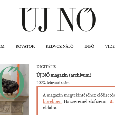
Jump to navigation
EM
ROVATOK
KEDVCSINÁLÓ
INFÓ
VID
DIGITÁLIS
ÚJ NŐ magazin (archívum)
2023. február
i szám
A magazin megtekintéséhez előfizetés 
bővebben
. Ha szeretnél előfizetni,
oldalra.