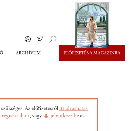
EÓ
ARCHÍVUM
ELŐFIZETÉS A MAGAZINRA
szükséges. Az előfizetésről
itt olvashatsz
regisztrálj itt
, vagy
jelentkezz be
az