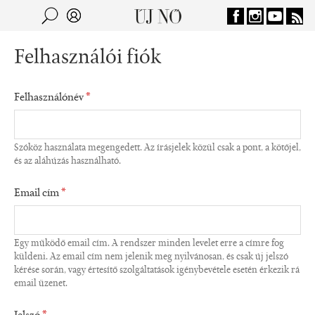
Jump to navigation
Keresés
Kereső
Felhasználói fiók
Felhasználónév
*
Szóköz használata megengedett. Az írásjelek közül csak a pont, a kötőjel,
és az aláhúzás használható.
Email cím
*
Egy működő email cím. A rendszer minden levelet erre a címre fog
küldeni. Az email cím nem jelenik meg nyilvánosan, és csak új jelszó
kérése során, vagy értesítő szolgáltatások igénybevétele esetén érkezik rá
email üzenet.