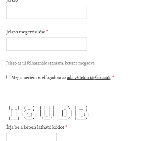
Jelszó
*
Jelszó megerősítése
*
Jelszó az új felhasználó számára, kétszer megadva.
Megismertem és elfogadom az
adatvédelmi tájékoztatót
.
*
  ___    ___    _   _   ____    ____  
 |_ _|  ( _ )  | | | | |  _ \  | __ ) 
  | |   / _ \  | | | | | | | | |  _ \ 
  | |  | (_) | | |_| | | |_| | | |_) |
 |___|  \___/   \___/  |____/  |____/ 
Írja be a képen látható kódot
*