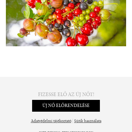
FIZESSE ELŐ AZ ÚJ NŐT!
ÚJ NŐ ELŐRENDELÉSE
|
Adatvédelmi tájékoztató
Sütik használata