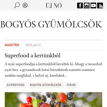
Jump to navigation
Keresés
Kereső
BOGYÓS GYÜMÖLCSÖK
GASZTRO
2020.júl.27.
Superfood a kertünkből
A nyár superfoodjai a kertünkből kerültek ki. Ahogy a tavaszból
nyár lesz, a gyümölcsök korai hírnökének számító szamóca
emléke megfakul, s helyét új, kerekded...
SUPERFOOD
BOGYÓS GYÜMÖLCSÖK
PIROS