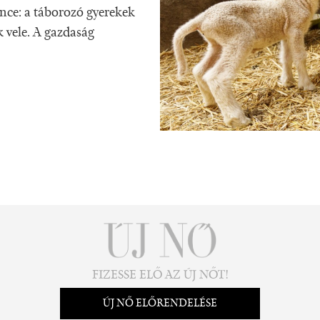
nce: a táborozó gyerekek
 vele. A gazdaság
FIZESSE ELŐ AZ ÚJ NŐT!
ÚJ NŐ ELŐRENDELÉSE