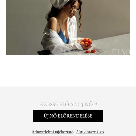
FIZESSE ELŐ AZ ÚJ NŐT!
ÚJ NŐ ELŐRENDELÉSE
|
Adatvédelmi tájékoztató
Sütik használata