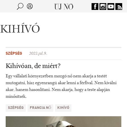
Jump to navigation
Keresés
Kereső
KIHÍVÓ
SZÉPSÉG
2023.júl.9.
Kihívóan, de miért?
Egy vállalati környezetben mozgó nő nem akarja a testét
mutogatni, hisz egyenrangú akar lenni a férfival. Nem kiválni
akar, hanem hasonlítani. Nem akarja, hogy a teste alapján
minősítsék.
SZÉPSÉG
FRANCIA NŐ
KIHÍVÓ