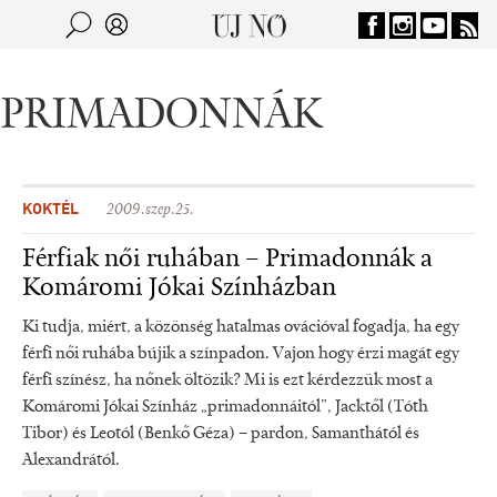
Jump to navigation
Keresés
Kereső
PRIMADONNÁK
KOKTÉL
2009.szep.25.
Férfiak női ruhában – Primadonnák a
Komáromi Jókai Színházban
Ki tudja, miért, a közönség hatalmas ovációval fogadja, ha egy
férfi női ruhába bújik a színpadon. Vajon hogy érzi magát egy
férfi színész, ha nőnek öltözik? Mi is ezt kérdezzük most a
Komáromi Jókai Színház „primadonnáitól”, Jacktől (Tóth
Tibor) és Leotól (Benkő Géza) – pardon, Samanthától és
Alexandrától.