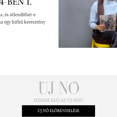
-BEN I.
s, és átlendíthet-e
a egy hithű keresztény
FIZESSE ELŐ AZ ÚJ NŐT!
ÚJ NŐ ELŐRENDELÉSE