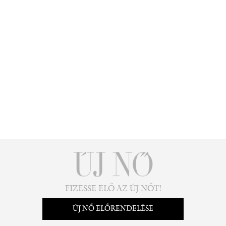
FIZESSE ELŐ AZ ÚJ NŐT!
ÚJ NŐ ELŐRENDELÉSE