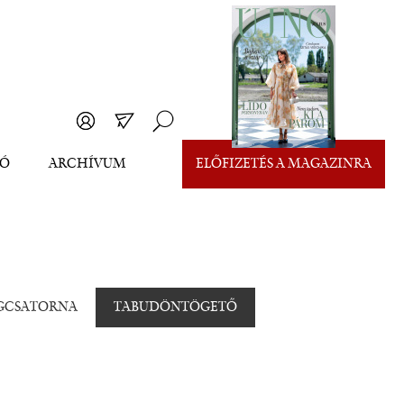
EÓ
ARCHÍVUM
ELŐFIZETÉS A MAGAZINRA
ÉGCSATORNA
TABUDÖNTÖGETŐ