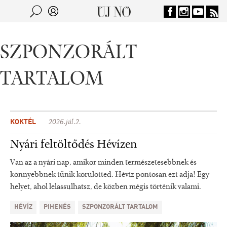
Jump to navigation
Keresés
Kereső
SZPONZORÁLT
TARTALOM
KOKTÉL
2026.júl.2.
Nyári feltöltődés Hévízen
Van az a nyári nap, amikor minden természetesebbnek és
könnyebbnek tűnik körülötted. Hévíz pontosan ezt adja! Egy
helyet, ahol lelassulhatsz, de közben mégis történik valami.
HÉVÍZ
PIHENÉS
SZPONZORÁLT TARTALOM