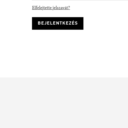
Elfelejtette jelszavát?