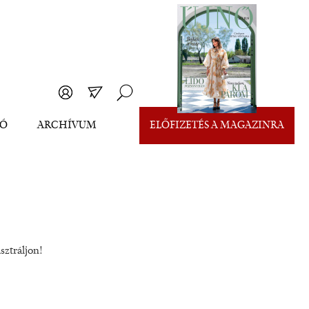
EÓ
ARCHÍVUM
ELŐFIZETÉS A MAGAZINRA
sztráljon!