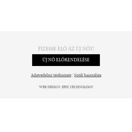
FIZESSE ELŐ AZ ÚJ NŐT!
ÚJ NŐ ELŐRENDELÉSE
|
Adatvédelmi tájékoztató
Sütik használata
WEB DESIGN
:
EPIX TECHNOLOGY