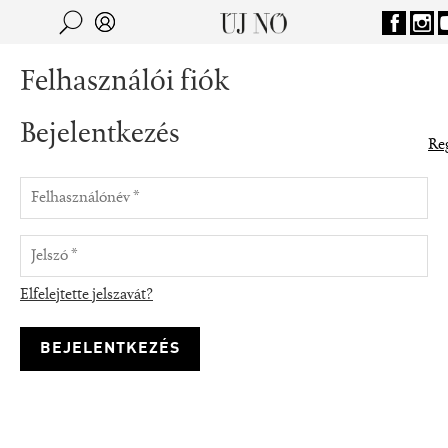
Jump to navigation
Keresés
Kereső
Felhasználói fiók
Bejelentkezés
Reg
Elfelejtette jelszavát?