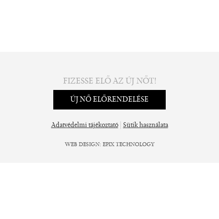
FIZESSE ELŐ AZ ÚJ NŐT!
ÚJ NŐ ELŐRENDELÉSE
|
Adatvédelmi tájékoztató
Sütik használata
WEB DESIGN
:
EPIX TECHNOLOGY