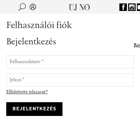
Jump to navigation
Keresés
Kereső
Felhasználói fiók
Bejelentkezés
Reg
Elfelejtette jelszavát?