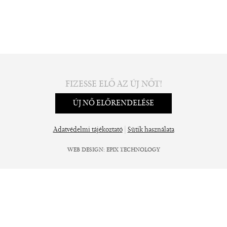
FIZESSE ELŐ AZ ÚJ NŐT!
ÚJ NŐ ELŐRENDELÉSE
|
Adatvédelmi tájékoztató
Sütik használata
WEB DESIGN
:
EPIX TECHNOLOGY