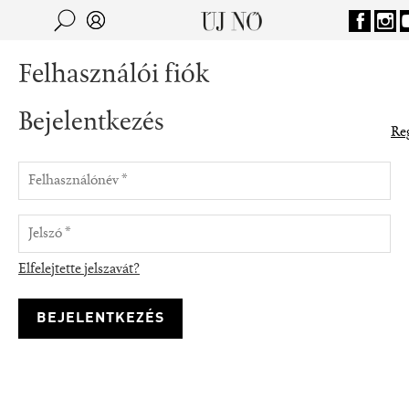
Jump to navigation
Keresés
Kereső
Felhasználói fiók
Bejelentkezés
Reg
Elfelejtette jelszavát?