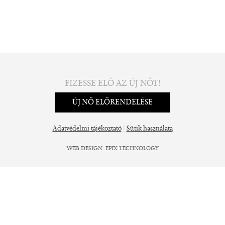
FIZESSE ELŐ AZ ÚJ NŐT!
ÚJ NŐ ELŐRENDELÉSE
|
Adatvédelmi tájékoztató
Sütik használata
WEB DESIGN
:
EPIX TECHNOLOGY