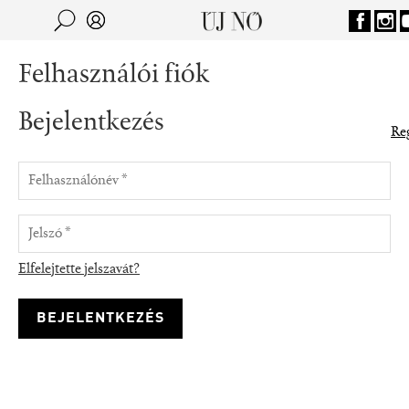
Jump to navigation
Keresés
Kereső
Felhasználói fiók
Bejelentkezés
Reg
Elfelejtette jelszavát?