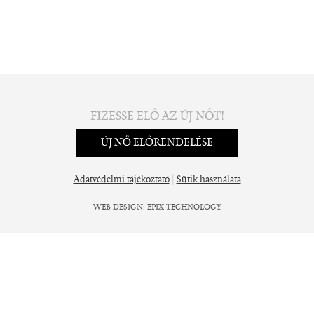
FIZESSE ELŐ AZ ÚJ NŐT!
ÚJ NŐ ELŐRENDELÉSE
|
Adatvédelmi tájékoztató
Sütik használata
WEB DESIGN
:
EPIX TECHNOLOGY