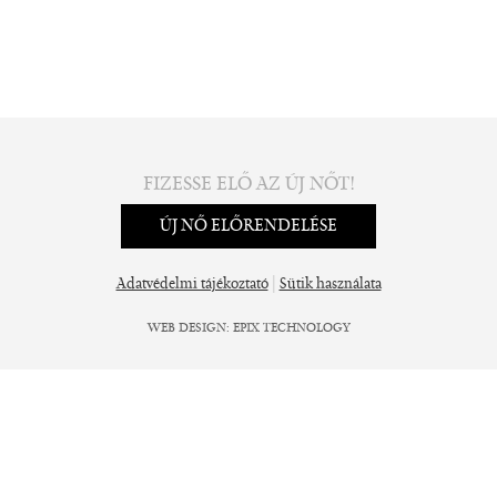
FIZESSE ELŐ AZ ÚJ NŐT!
ÚJ NŐ ELŐRENDELÉSE
|
Adatvédelmi tájékoztató
Sütik használata
WEB DESIGN
:
EPIX TECHNOLOGY