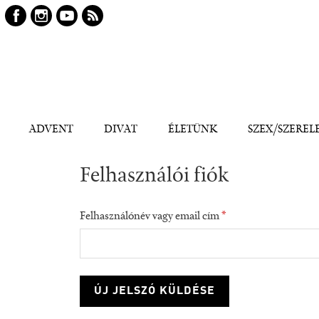
Keresés
Kereső
ADVENT
DIVAT
ÉLETÜNK
SZEX/SZEREL
Felhasználói fiók
Felhasználónév vagy email cím
*
consumption