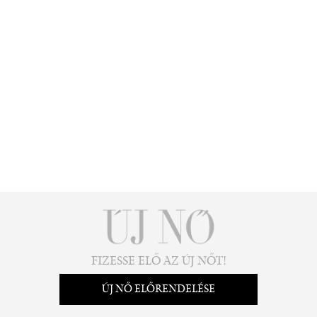
FIZESSE ELŐ AZ ÚJ NŐT!
ÚJ NŐ ELŐRENDELÉSE