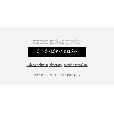
FIZESSE ELŐ AZ ÚJ NŐT!
ÚJ NŐ ELŐRENDELÉSE
|
Adatvédelmi tájékoztató
Sütik használata
WEB DESIGN
:
EPIX TECHNOLOGY