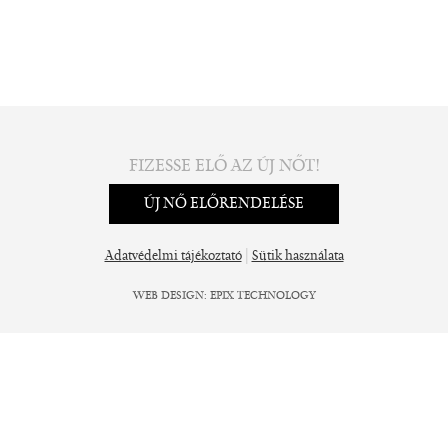
FIZESSE ELŐ AZ ÚJ NŐT!
ÚJ NŐ ELŐRENDELÉSE
|
Adatvédelmi tájékoztató
Sütik használata
WEB DESIGN
:
EPIX TECHNOLOGY