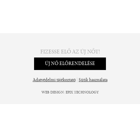
FIZESSE ELŐ AZ ÚJ NŐT!
ÚJ NŐ ELŐRENDELÉSE
|
Adatvédelmi tájékoztató
Sütik használata
WEB DESIGN
:
EPIX TECHNOLOGY