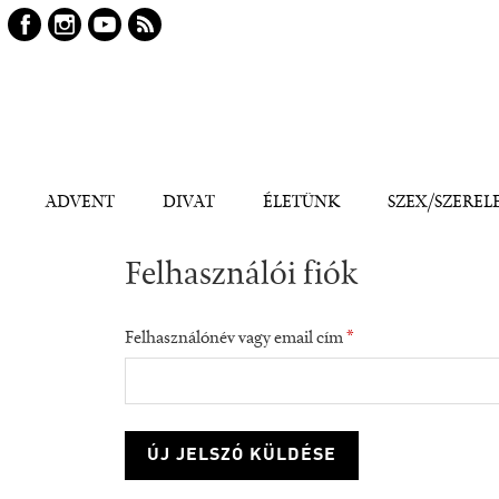
Keresés
Kereső
ADVENT
DIVAT
ÉLETÜNK
SZEX/SZEREL
Felhasználói fiók
Felhasználónév vagy email cím
*
consumption