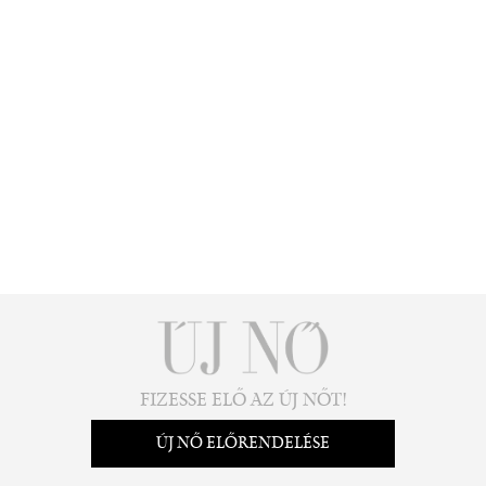
FIZESSE ELŐ AZ ÚJ NŐT!
ÚJ NŐ ELŐRENDELÉSE