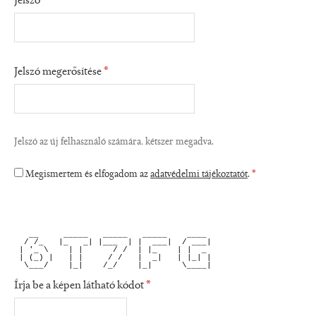
Jelszó
*
Jelszó megerősítése
*
Jelszó az új felhasználó számára, kétszer megadva.
Megismertem és elfogadom az
adatvédelmi tájékoztatót
.
*
   __     _____   _____   _____    ____ 
  / /_   |_   _| |___  | |  ___|  / ___|
 | '_ \    | |      / /  | |_    | |  _ 
 | (_) |   | |     / /   |  _|   | |_| |
  \___/    |_|    /_/    |_|      \____|
Írja be a képen látható kódot
*