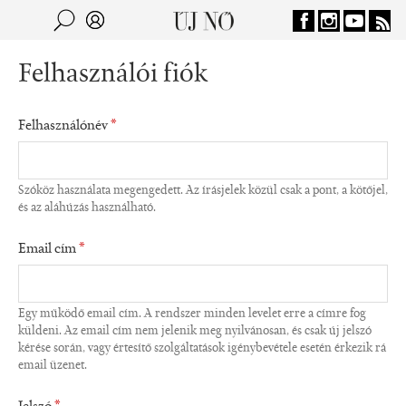
Jump to navigation
Keresés
Kereső
Felhasználói fiók
Felhasználónév
*
Szóköz használata megengedett. Az írásjelek közül csak a pont, a kötőjel,
és az aláhúzás használható.
Email cím
*
Egy működő email cím. A rendszer minden levelet erre a címre fog
küldeni. Az email cím nem jelenik meg nyilvánosan, és csak új jelszó
kérése során, vagy értesítő szolgáltatások igénybevétele esetén érkezik rá
email üzenet.