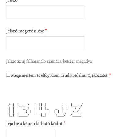
Jelszó
*
Jelszó megerősítése
*
Jelszó az új felhasználó számára, kétszer megadva.
Megismertem és elfogadom az
adatvédelmi tájékoztatót
.
*
  _   _____   _  _         _   _____
 / | |___ /  | || |       | | |__  /
 | |   |_ \  | || |_   _  | |   / / 
 | |  ___) | |__   _| | |_| |  / /_ 
 |_| |____/     |_|    \___/  /____|
Írja be a képen látható kódot
*