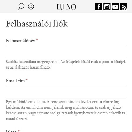
Jump to navigation
Keresés
Kereső
Felhasználói fiók
Felhasználónév
*
Szóköz használata megengedett. Az írásjelek közül csak a pont, a kötőjel,
és az aláhúzás használható.
Email cím
*
Egy működő email cím. A rendszer minden levelet erre a címre fog
küldeni. Az email cím nem jelenik meg nyilvánosan, és csak új jelszó
kérése során, vagy értesítő szolgáltatások igénybevétele esetén érkezik rá
email üzenet.