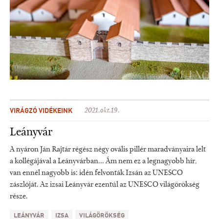
VIRÁGZÓ VIDÉKEINK
2021.okt.19.
Leányvár
A nyáron Ján Rajtár régész négy ovális pillér maradványaira lelt
a kollégájával a Leányvárban... Ám nem ez a legnagyobb hír,
van ennél nagyobb is: idén felvonták Izsán az UNESCO
zászlóját. Az izsai Leányvár ezentúl az UNESCO világörökség
része.
LEÁNYVÁR
IZSA
VILÁGÖRÖKSÉG