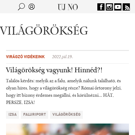
Jump to navigation
Keresés
Kereső
VILÁGÖRÖKSÉG
VIRÁGZÓ VIDÉKEINK
2022.júl.19.
Világörökség vagyunk! Hinnéd?!
Találós kérdés: melyik az a falu, amelyik nálunk található, és
olyan híres, hogy a világörökség része? Római őrtorony jelzi,
hogy itt bizony érdemes megállni, és körülnézni... HÁT,
PERSZE, IZSA!
IZSA
FALURIPORT
VILÁGÖRÖKSÉG