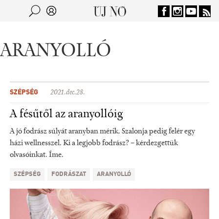
Jump to navigation
Keresés
Kereső
ARANYOLLÓ
SZÉPSÉG
2021.dec.28.
A fésűtől az aranyollóig
A jó fodrász súlyát aranyban mérik. Szalonja pedig felér egy
házi wellnesszel. Ki a legjobb fodrász? – kérdezgettük
olvasóinkat. Íme.
SZÉPSÉG
FODRÁSZAT
ARANYOLLÓ