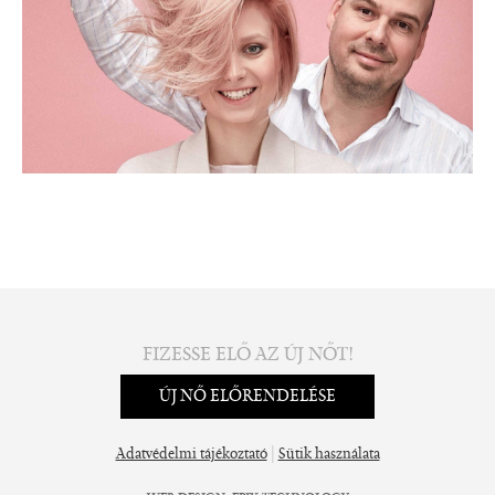
FIZESSE ELŐ AZ ÚJ NŐT!
ÚJ NŐ ELŐRENDELÉSE
|
Adatvédelmi tájékoztató
Sütik használata