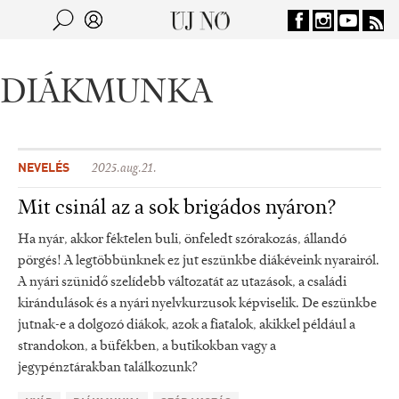
Jump to navigation
Keresés
Kereső
DIÁKMUNKA
NEVELÉS
2025.aug.21.
Mit csinál az a sok brigádos nyáron?
Ha nyár, akkor féktelen buli, önfeledt szórakozás, állandó
pörgés! A legtöbbünknek ez jut eszünkbe diákéveink nyarairól.
A nyári szünidő szelídebb változatát az utazások, a családi
kirándulások és a nyári nyelvkurzusok képviselik. De eszünkbe
jutnak-e a dolgozó diákok, azok a fiatalok, akikkel például a
strandokon, a büfékben, a butikokban vagy a
jegypénztárakban találkozunk?