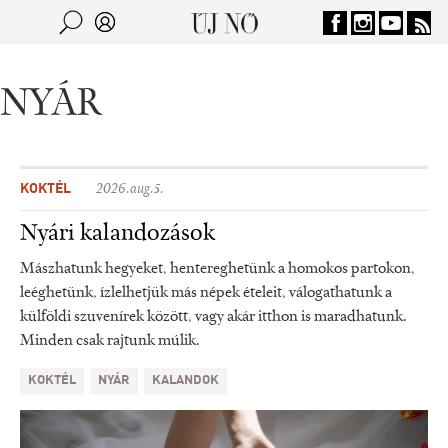
Jump to navigation
Keresés
Kereső
NYÁR
KOKTÉL
2026.aug.5.
Nyári kalandozások
Mászhatunk hegyeket, hentereghetünk a homokos partokon,
leéghetünk, ízlelhetjük más népek ételeit, válogathatunk a
külföldi szuvenírek között, vagy akár itthon is maradhatunk.
Minden csak rajtunk múlik.
KOKTÉL
NYÁR
KALANDOK