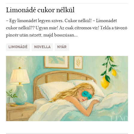
Limonádé cukor nélkül
– Egy limonádét legyen szíves. Cukor nélkül! – Limonádét
cukor nélkül?? Ugyan már! Az csak citromos víz! Tekla a távozó
pincér után nézett, majd bosszúsan...
LIMONÁDÉ
NOVELLA
NYÁR