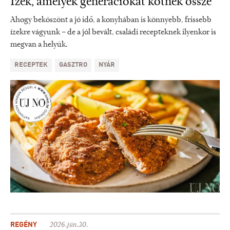
Ízek, amelyek generációkat kötnek össze
Ahogy beköszönt a jó idő, a konyhában is könnyebb, frissebb
ízekre vágyunk – de a jól bevált, családi recepteknek ilyenkor is
megvan a helyük.
RECEPTEK
GASZTRO
NYÁR
REGÉNY
2026.jún.30.