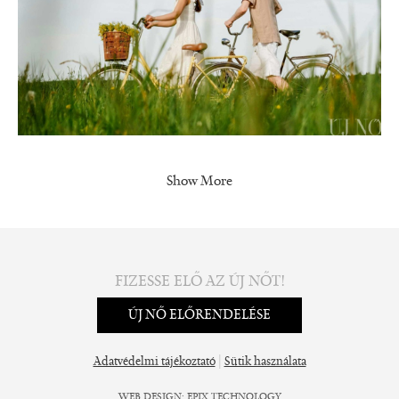
Show More
FIZESSE ELŐ AZ ÚJ NŐT!
ÚJ NŐ ELŐRENDELÉSE
|
Adatvédelmi tájékoztató
Sütik használata
WEB DESIGN
:
EPIX TECHNOLOGY