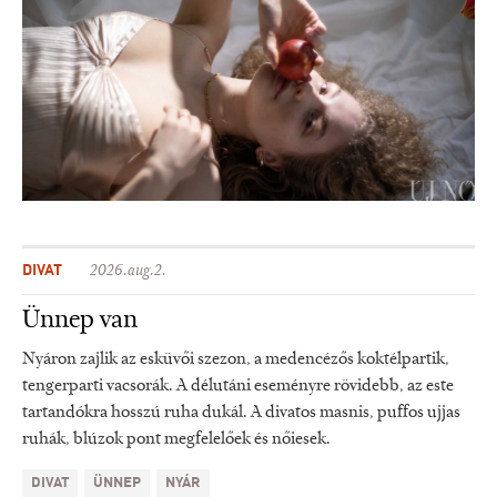
DIVAT
2026.aug.2.
Ünnep van
Nyáron zajlik az esküvői szezon, a medencézős koktélpartik,
tengerparti vacsorák. A délutáni eseményre rövidebb, az este
tartandókra hosszú ruha dukál. A divatos masnis, puffos ujjas
ruhák, blúzok pont megfelelőek és nőiesek.
DIVAT
ÜNNEP
NYÁR