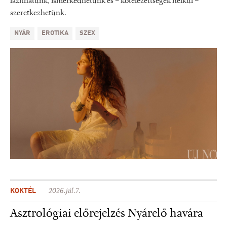
lazíthatunk, ismerkedhetünk és – kötelezettségek nélkül –
szeretkezhetünk.
NYÁR
EROTIKA
SZEX
KOKTÉL
2026.júl.7.
Asztrológiai előrejelzés Nyárelő havára