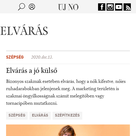
Jump to navigation
Keresés
Kereső
ELVÁRÁS
SZÉPSÉG
2020.dec.13.
Elvárás a jó külső
Bizonyos szakmák esetében elvárás, hogy a nők kifestve, nőies
ruhadarabokban jelenjenek meg. A marketing területén is
szakmai öngyilkosságnak számít melegítőben vagy
tornacipőben mutatkozni.
SZÉPSÉG
ELVÁRÁS
SZÉPÍTKEZÉS