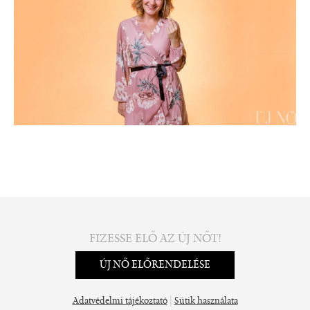
FIZESSE ELŐ AZ ÚJ NŐT!
ÚJ NŐ ELŐRENDELÉSE
|
Adatvédelmi tájékoztató
Sütik használata