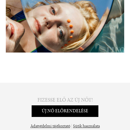
FIZESSE ELŐ AZ ÚJ NŐT!
ÚJ NŐ ELŐRENDELÉSE
|
Adatvédelmi tájékoztató
Sütik használata