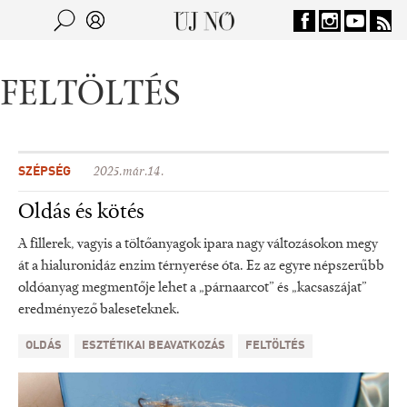
Jump to navigation
Keresés
Kereső
FELTÖLTÉS
SZÉPSÉG
2025.már.14.
Oldás és kötés
A fillerek, vagyis a töltőanyagok ipara nagy változásokon megy
át a hialuronidáz enzim térnyerése óta. Ez az egyre népszerűbb
oldóanyag megmentője lehet a „párnaarcot” és „kacsaszájat”
eredményező baleseteknek.
OLDÁS
ESZTÉTIKAI BEAVATKOZÁS
FELTÖLTÉS