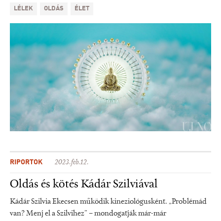
LÉLEK
OLDÁS
ÉLET
RIPORTOK
2023.feb.12.
Oldás és kötés Kádár Szilviával
Kádár Szilvia Ekecsen működik kineziológusként. „Problémád
van? Menj el a Szilvihez” – mondogatják már-már