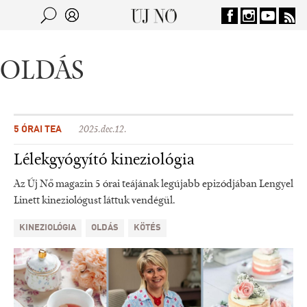
Jump to navigation
Keresés
Kereső
OLDÁS
5 ÓRAI TEA
2025.dec.12.
Lélekgyógyító kineziológia
Az Új Nő magazin 5 órai teájának legújabb epizódjában Lengyel
Linett kineziológust láttuk vendégül.
KINEZIOLÓGIA
OLDÁS
KÖTÉS