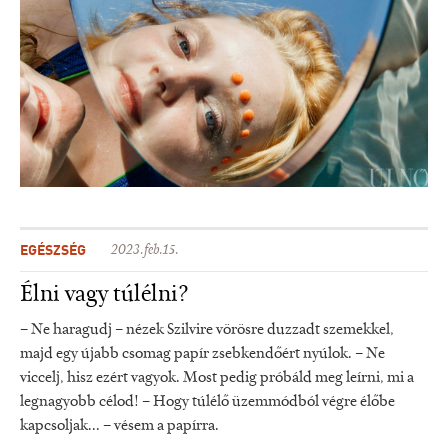
EGÉSZSÉG
2023.feb.15.
Élni vagy túlélni?
– Ne haragudj – nézek Szilvire vörösre duzzadt szemekkel,
majd egy újabb csomag papír zsebkendőért nyúlok. – Ne
viccelj, hisz ezért vagyok. Most pedig próbáld meg leírni, mi a
legnagyobb célod! – Hogy túlélő üzemmódból végre élőbe
kapcsoljak... – vésem a papírra.