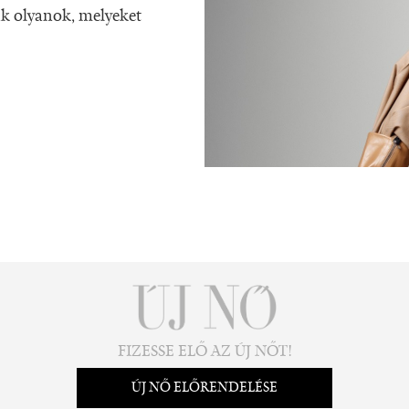
ak olyanok, melyeket
FIZESSE ELŐ AZ ÚJ NŐT!
ÚJ NŐ ELŐRENDELÉSE