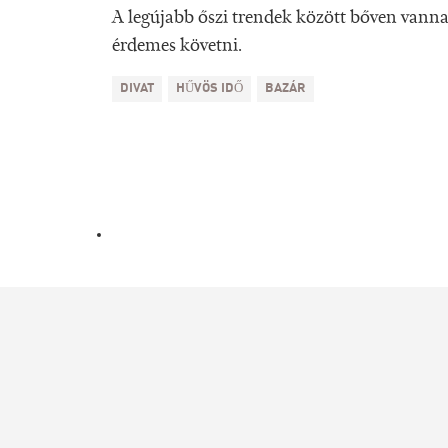
A legújabb őszi trendek között bőven vann
érdemes követni.
DIVAT
HŰVÖS IDŐ
BAZÁR