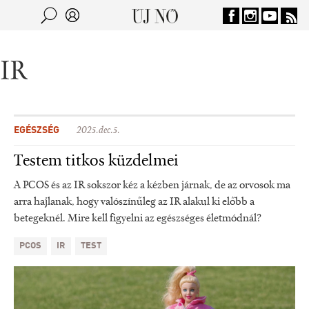
Jump to navigation
Keresés
Kereső
IR
EGÉSZSÉG
2025.dec.5.
Testem titkos küzdelmei
A PCOS és az IR sokszor kéz a kézben járnak, de az orvosok ma
arra hajlanak, hogy valószínűleg az IR alakul ki előbb a
betegeknél. Mire kell figyelni az egészséges életmódnál?
PCOS
IR
TEST