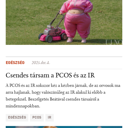
EGÉSZSÉG
2025.dec.4.
Csendes társam a PCOS és az IR
A PCOS és az IR sokszor kéz a kézben járnak, de az orvosok ma
arra hajlanak, hogy valószínűleg az IR alakul ki előbb a
betegeknél. Beszélgetés Beátával csendes társairól a
mindennapokban.
EGÉSZSÉG
PCOS
IR