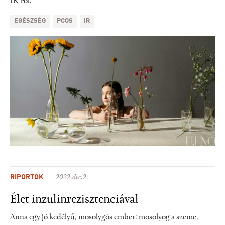
IR-ről.
EGÉSZSÉG
PCOS
IR
RIPORTOK
2022.dec.2.
Élet inzulinrezisztenciával
Anna egy jó kedélyű, mosolygós ember: mosolyog a szeme,