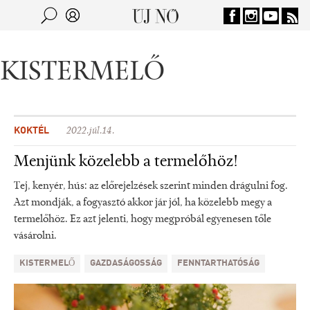
Jump to navigation
Keresés
Kereső
KISTERMELŐ
KOKTÉL
2022.júl.14.
Menjünk közelebb a termelőhöz!
Tej, kenyér, hús: az előrejelzések szerint minden drágulni fog.
Azt mondják, a fogyasztó akkor jár jól, ha közelebb megy a
termelőhöz. Ez azt jelenti, hogy megpróbál egyenesen tőle
vásárolni.
KISTERMELŐ
GAZDASÁGOSSÁG
FENNTARTHATÓSÁG