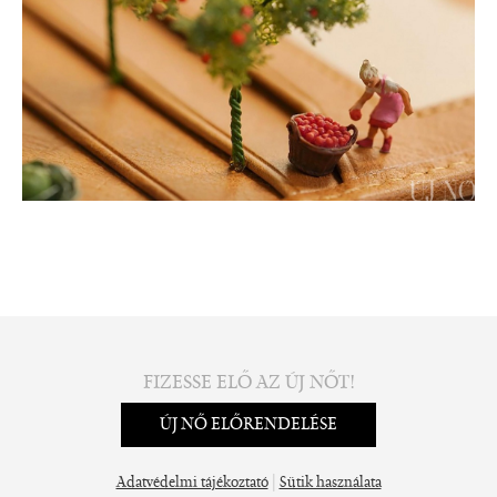
FIZESSE ELŐ AZ ÚJ NŐT!
ÚJ NŐ ELŐRENDELÉSE
|
Adatvédelmi tájékoztató
Sütik használata