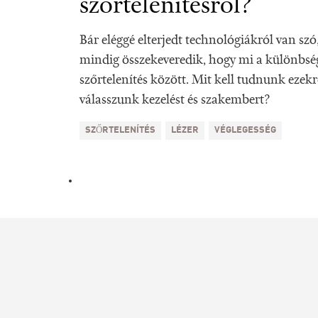
szőrtelenítésről?
Bár eléggé elterjedt technológiákról van sz
mindig összekeveredik, hogy mi a különbség 
szőrtelenítés között. Mit kell tudnunk ezekr
válasszunk kezelést és szakembert?
SZŐRTELENÍTÉS
LÉZER
VÉGLEGESSÉG