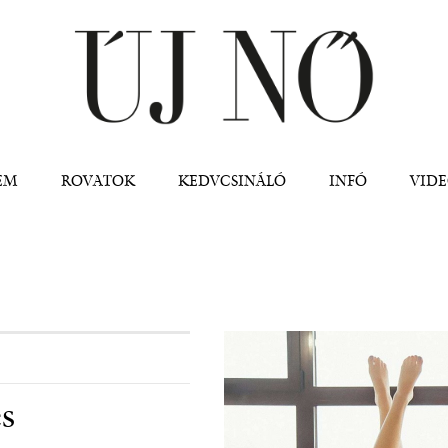
Jump to navigation
EM
ROVATOK
KEDVCSINÁLÓ
INFÓ
VID
es