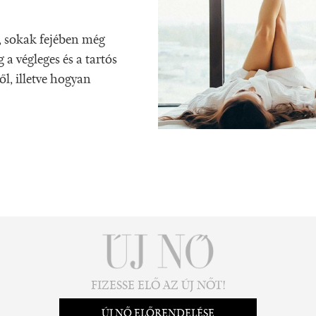
ó, sokak fejében még
a végleges és a tartós
ől, illetve hogyan
FIZESSE ELŐ AZ ÚJ NŐT!
ÚJ NŐ ELŐRENDELÉSE