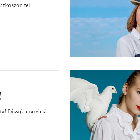
ratkozzon fel
!
nta! Lássuk márciusi