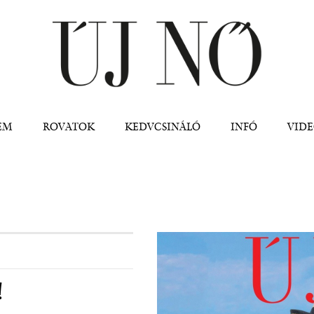
Jump to navigation
EM
ROVATOK
KEDVCSINÁLÓ
INFÓ
VID
!