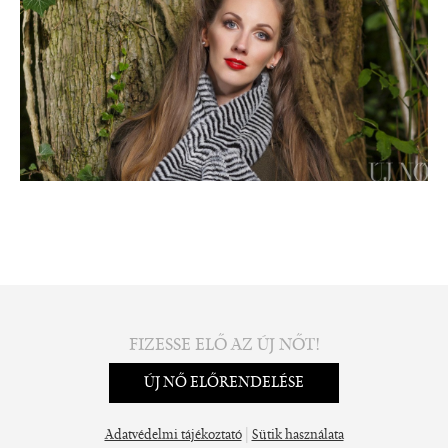
FIZESSE ELŐ AZ ÚJ NŐT!
ÚJ NŐ ELŐRENDELÉSE
|
Adatvédelmi tájékoztató
Sütik használata