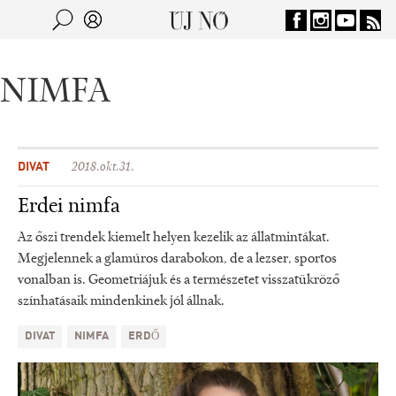
Jump to navigation
Keresés
Kereső
NIMFA
DIVAT
2018.okt.31.
Erdei nimfa
Az őszi trendek kiemelt helyen kezelik az állatmintákat.
Megjelennek a glamúros darabokon, de a lezser, sportos
vonalban is. Geometriájuk és a természetet visszatükröző
színhatásaik mindenkinek jól állnak.
DIVAT
NIMFA
ERDŐ