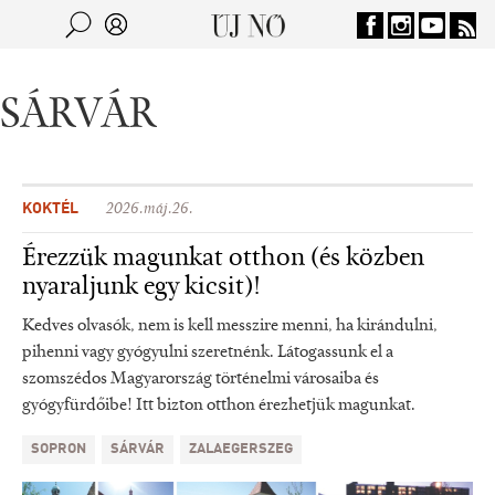
Jump to navigation
Keresés
Kereső
SÁRVÁR
KOKTÉL
2026.máj.26.
Érezzük magunkat otthon (és közben
nyaraljunk egy kicsit)!
Kedves olvasók, nem is kell messzire menni, ha kirándulni,
pihenni vagy gyógyulni szeretnénk. Látogassunk el a
szomszédos Magyarország történelmi városaiba és
gyógyfürdőibe! Itt bizton otthon érezhetjük magunkat.
SOPRON
SÁRVÁR
ZALAEGERSZEG